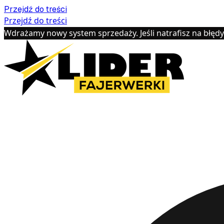
Przejdź do treści
Przejdź do treści
Wdrażamy nowy system sprzedaży. Jeśli natrafisz na błęd