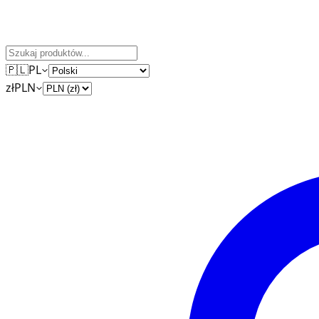
🇵🇱
PL
zł
PLN