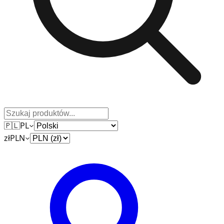
🇵🇱
PL
zł
PLN