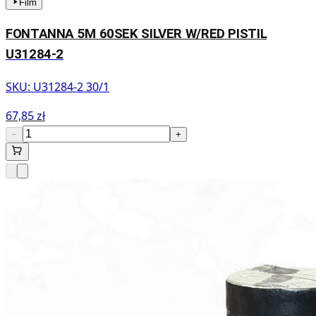
Film
FONTANNA 5M 60SEK SILVER W/RED PISTIL
U31284-2
SKU:
U31284-2 30/1
67,85 zł
−
+