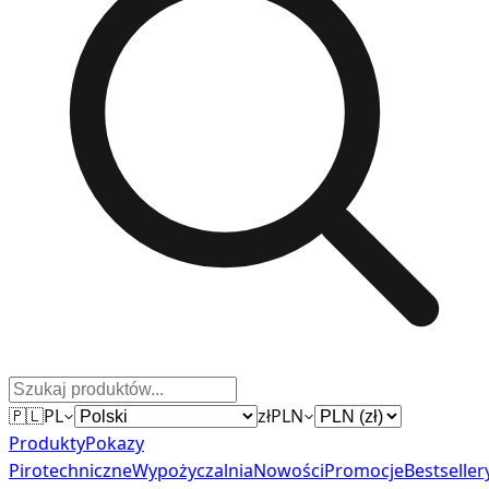
🇵🇱
PL
zł
PLN
Produkty
Pokazy
Pirotechniczne
Wypożyczalnia
Nowości
Promocje
Bestseller