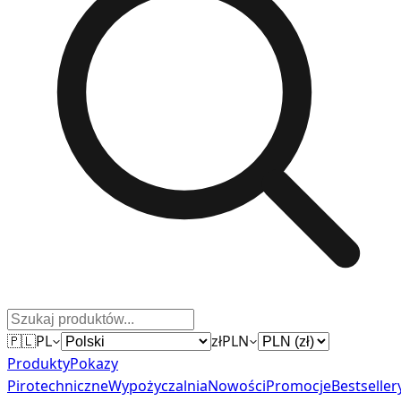
🇵🇱
PL
zł
PLN
Produkty
Pokazy
Pirotechniczne
Wypożyczalnia
Nowości
Promocje
Bestseller