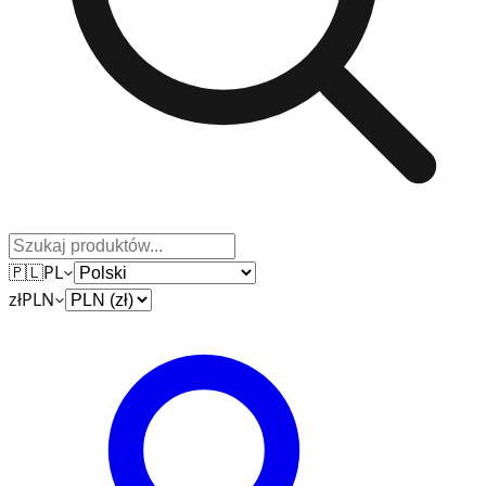
🇵🇱
PL
zł
PLN