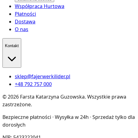
Współpraca Hurtowa
Płatności
Dostawa
O nas
Kontakt
sklep@fajerwerkilider.pl
+48 792 757 000
©
2026
Farsta Katarzyna Guzowska
.
Wszystkie prawa
zastrzeżone.
Bezpieczne płatności · Wysyłka w 24h · Sprzedaż tylko dla
dorosłych
NIP:
5423222041