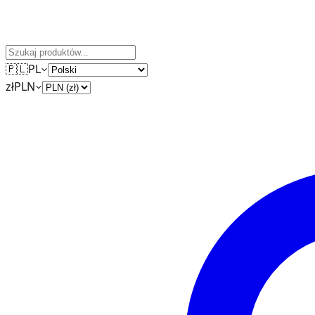
🇵🇱
PL
zł
PLN