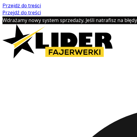
Przejdź do treści
Przejdź do treści
Wdrażamy nowy system sprzedaży. Jeśli natrafisz na błęd