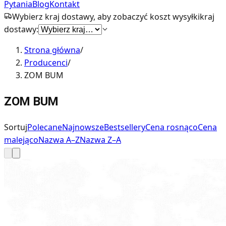
Pytania
Blog
Kontakt
Wybierz kraj dostawy, aby zobaczyć koszt wysyłki
kraj
dostawy:
Strona główna
/
Producenci
/
ZOM BUM
ZOM BUM
Sortuj
Polecane
Najnowsze
Bestsellery
Cena rosnąco
Cena
malejąco
Nazwa A–Z
Nazwa Z–A