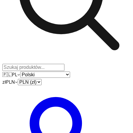
🇵🇱
PL
zł
PLN