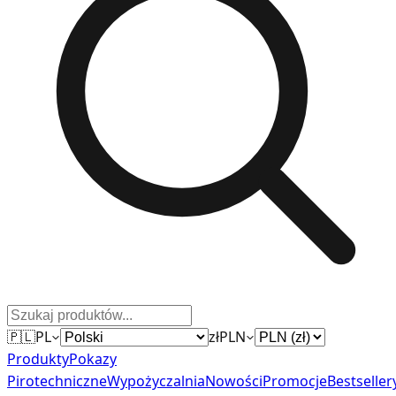
🇵🇱
PL
zł
PLN
Produkty
Pokazy
Pirotechniczne
Wypożyczalnia
Nowości
Promocje
Bestseller