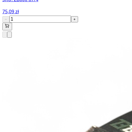
75,09 zł
−
+