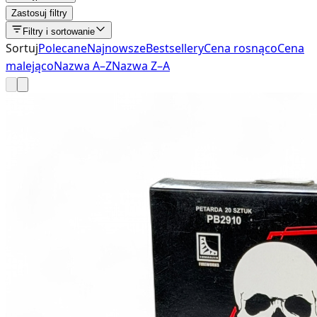
Zastosuj filtry
Filtry i sortowanie
Sortuj
Polecane
Najnowsze
Bestsellery
Cena rosnąco
Cena
malejąco
Nazwa A–Z
Nazwa Z–A