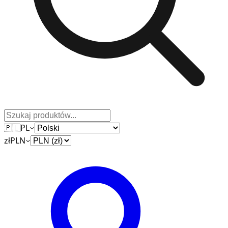
🇵🇱
PL
zł
PLN