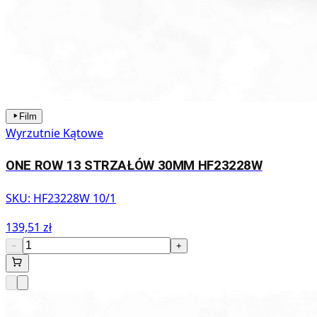
Film
Wyrzutnie Kątowe
ONE ROW 13 STRZAŁÓW 30MM HF23228W
SKU:
HF23228W 10/1
139,51 zł
−
+