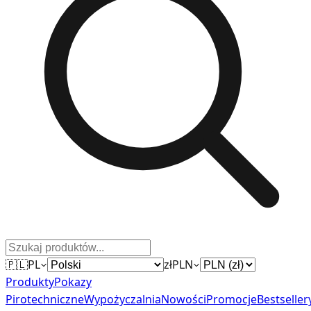
🇵🇱
PL
zł
PLN
Produkty
Pokazy
Pirotechniczne
Wypożyczalnia
Nowości
Promocje
Bestseller