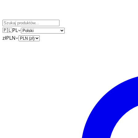
🇵🇱
PL
zł
PLN