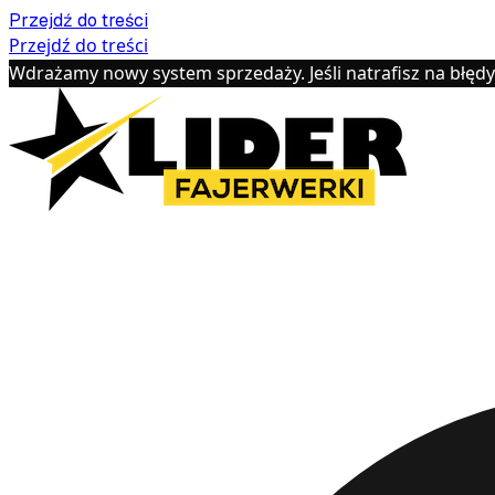
Przejdź do treści
Przejdź do treści
Wdrażamy nowy system sprzedaży. Jeśli natrafisz na błęd