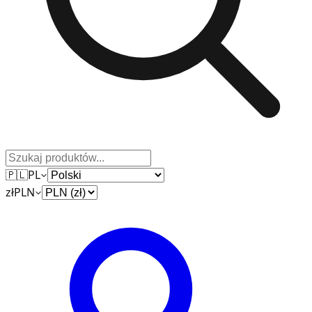
🇵🇱
PL
zł
PLN