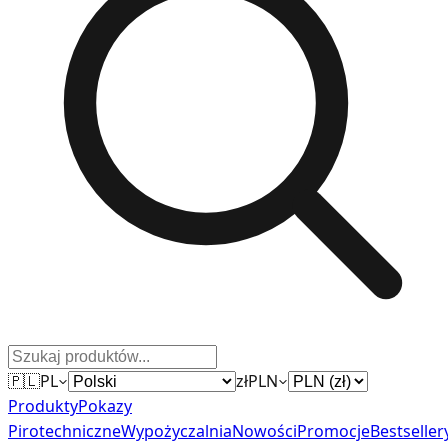
🇵🇱
PL
zł
PLN
Produkty
Pokazy
Pirotechniczne
Wypożyczalnia
Nowości
Promocje
Bestseller