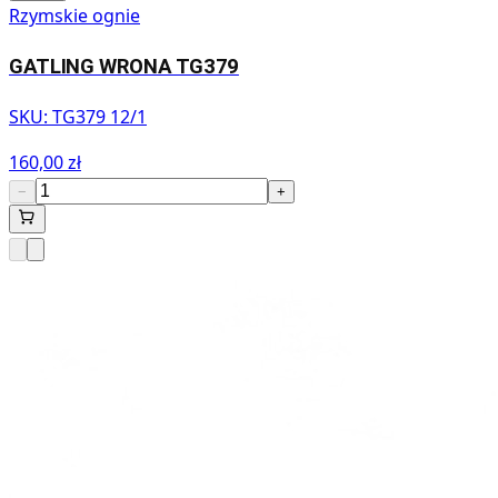
Rzymskie ognie
GATLING WRONA TG379
SKU:
TG379 12/1
160,00 zł
−
+