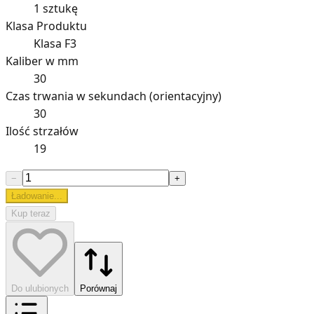
1 sztukę
Klasa Produktu
Klasa F3
Kaliber w mm
30
Czas trwania w sekundach (orientacyjny)
30
Ilość strzałów
19
−
+
Ładowanie...
Kup teraz
Do ulubionych
Porównaj