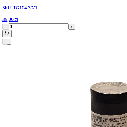
SKU:
TG104 30/1
35,00 zł
−
+