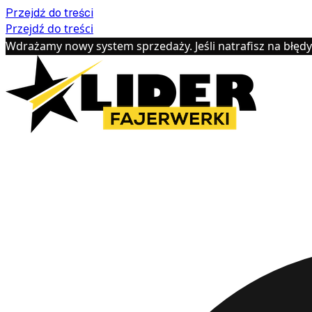
Przejdź do treści
Przejdź do treści
Wdrażamy nowy system sprzedaży. Jeśli natrafisz na błęd