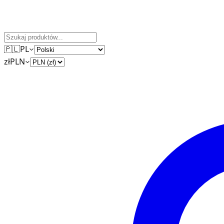
🇵🇱
PL
zł
PLN