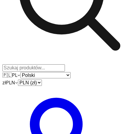
🇵🇱
PL
zł
PLN