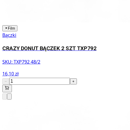
Film
Bączki
CRAZY DONUT BĄCZEK 2 SZT TXP792
SKU:
TXP792 48/2
16,10 zł
−
+