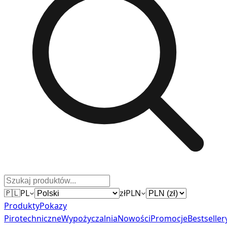
🇵🇱
PL
zł
PLN
Produkty
Pokazy
Pirotechniczne
Wypożyczalnia
Nowości
Promocje
Bestseller