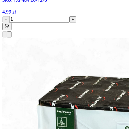
4,99 zł
−
+