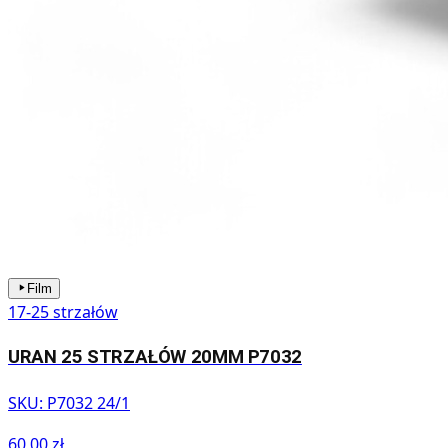
Film
17-25 strzałów
URAN 25 STRZAŁÓW 20MM P7032
SKU:
P7032 24/1
60,00 zł