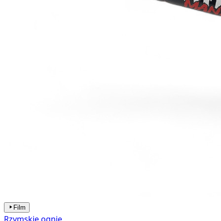
Film
Rzymskie ognie