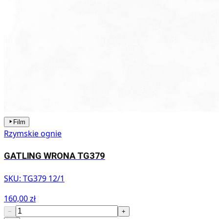
Film
Rzymskie ognie
GATLING WRONA TG379
SKU:
TG379 12/1
160,00 zł
−
+