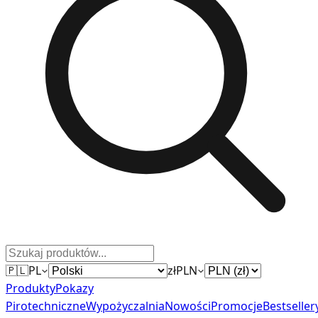
🇵🇱
PL
zł
PLN
Produkty
Pokazy
Pirotechniczne
Wypożyczalnia
Nowości
Promocje
Bestseller