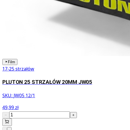
Film
17-25 strzałów
PLUTON 25 STRZAŁÓW 20MM JW05
SKU:
JW05 12/1
49,99 zł
−
+