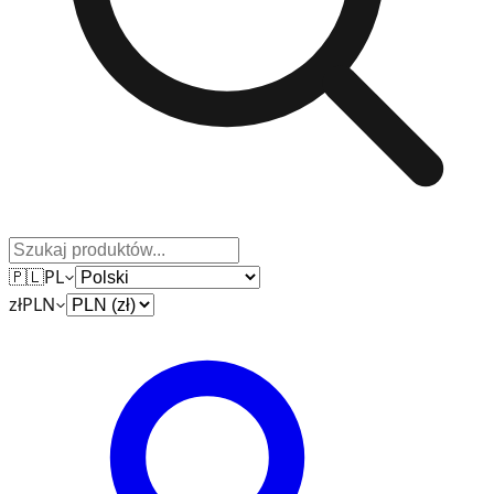
🇵🇱
PL
zł
PLN