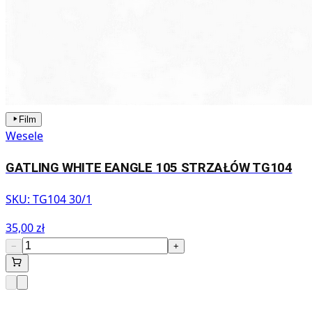
Film
Wesele
GATLING WHITE EANGLE 105 STRZAŁÓW TG104
SKU:
TG104 30/1
35,00 zł
−
+