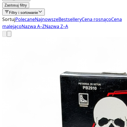
Zastosuj filtry
Filtry i sortowanie
Sortuj
Polecane
Najnowsze
Bestsellery
Cena rosnąco
Cena
malejąco
Nazwa A–Z
Nazwa Z–A