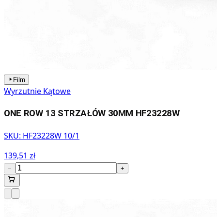
Film
Wyrzutnie Kątowe
ONE ROW 13 STRZAŁÓW 30MM HF23228W
SKU:
HF23228W 10/1
139,51 zł
−
+