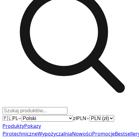
🇵🇱
PL
zł
PLN
Produkty
Pokazy
Pirotechniczne
Wypożyczalnia
Nowości
Promocje
Bestseller