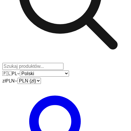
🇵🇱
PL
zł
PLN