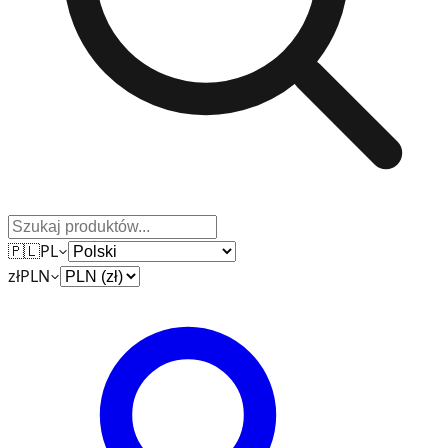
🇵🇱
PL
zł
PLN