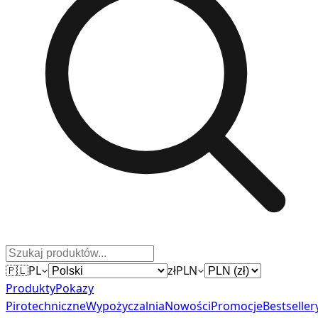
🇵🇱
PL
zł
PLN
Produkty
Pokazy
Pirotechniczne
Wypożyczalnia
Nowości
Promocje
Bestseller