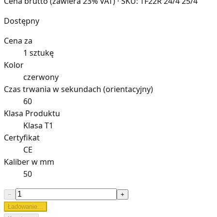
Cena brutto (zawiera 23% VAT)
· SKU: TF22R 24/4 25/4
Dostępny
Cena za
1 sztukę
Kolor
czerwony
Czas trwania w sekundach (orientacyjny)
60
Klasa Produktu
Klasa T1
Certyfikat
CE
Kaliber w mm
50
−
+
Ładowanie...