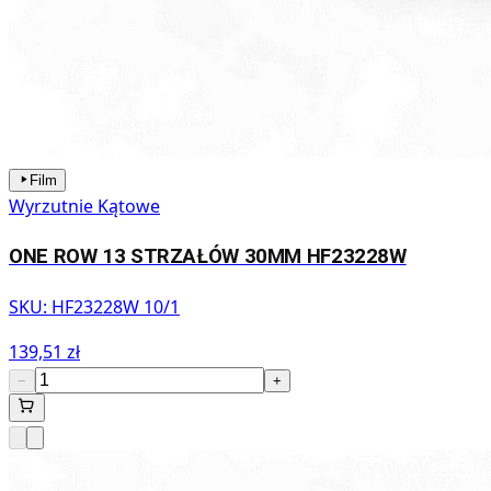
Film
Wyrzutnie Kątowe
ONE ROW 13 STRZAŁÓW 30MM HF23228W
SKU:
HF23228W 10/1
139,51 zł
−
+