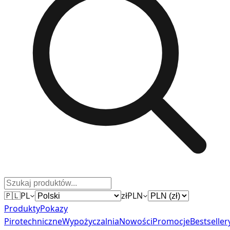
🇵🇱
PL
zł
PLN
Produkty
Pokazy
Pirotechniczne
Wypożyczalnia
Nowości
Promocje
Bestseller