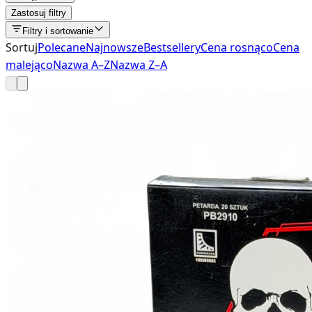
Zastosuj filtry
Filtry i sortowanie
Sortuj
Polecane
Najnowsze
Bestsellery
Cena rosnąco
Cena
malejąco
Nazwa A–Z
Nazwa Z–A