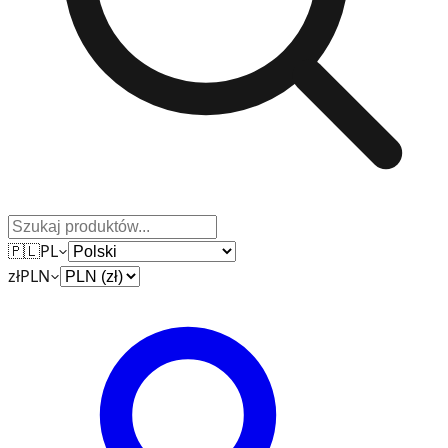
🇵🇱
PL
zł
PLN