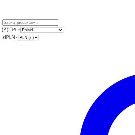
🇵🇱
PL
zł
PLN