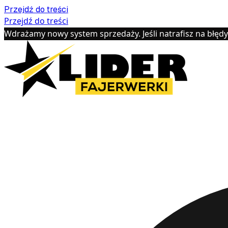
Przejdź do treści
Przejdź do treści
Wdrażamy nowy system sprzedaży. Jeśli natrafisz na błęd