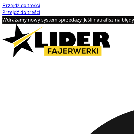
Przejdź do treści
Przejdź do treści
Wdrażamy nowy system sprzedaży. Jeśli natrafisz na błęd