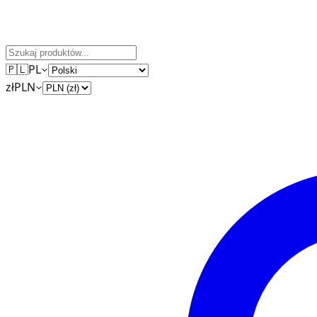
🇵🇱
PL
zł
PLN