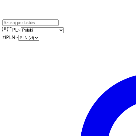
🇵🇱
PL
zł
PLN