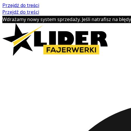
Przejdź do treści
Przejdź do treści
Wdrażamy nowy system sprzedaży. Jeśli natrafisz na błęd