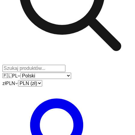
🇵🇱
PL
zł
PLN