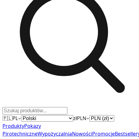
🇵🇱
PL
zł
PLN
Produkty
Pokazy
Pirotechniczne
Wypożyczalnia
Nowości
Promocje
Bestseller