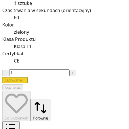
1 sztukę
Czas trwania w sekundach (orientacyjny)
60
Kolor
zielony
Klasa Produktu
Klasa T1
Certyfikat
CE
−
+
Ładowanie...
Kup teraz
Do ulubionych
Porównaj